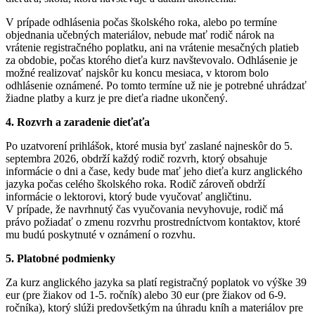
V prípade odhlásenia počas školského roka, alebo po termíne
objednania učebných materiálov, nebude mať rodič nárok na
vrátenie registračného poplatku, ani na vrátenie mesačných platieb
za obdobie, počas ktorého dieťa kurz navštevovalo. Odhlásenie je
možné realizovať najskôr ku koncu mesiaca, v ktorom bolo
odhlásenie oznámené. Po tomto termíne už nie je potrebné uhrádzať
žiadne platby a kurz je pre dieťa riadne ukončený.
4. Rozvrh a zaradenie dieťaťa
Po uzatvorení prihlášok, ktoré musia byť zaslané najneskôr do 5.
septembra 2026, obdrží každý rodič rozvrh, ktorý obsahuje
informácie o dni a čase, kedy bude mať jeho dieťa kurz anglického
jazyka počas celého školského roka. Rodič zároveň obdrží
informácie o lektorovi, ktorý bude vyučovať angličtinu.
V prípade, že navrhnutý čas vyučovania nevyhovuje, rodič má
právo požiadať o zmenu rozvrhu prostredníctvom kontaktov, ktoré
mu budú poskytnuté v oznámení o rozvhu.
5. Platobné podmienky
Za kurz anglického jazyka sa platí registračný poplatok vo výške 39
eur (pre žiakov od 1-5. ročník) alebo 30 eur (pre žiakov od 6-9.
ročníka), ktorý slúži predovšetkým na úhradu kníh a materiálov pre