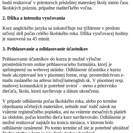
budú realizovať v priestoroch príslušnej materskej školy mimo času
školských práznin, prípadne riaditeľkého voľna.
2. Dĺžka a intenzita vyučovania
Kurz anglického jazyka sa uskutočňuje raz týždenne v predom
určený deň počas celého školského roka. Dĺžka vyučovacej hodiny
je stanovená na 45 minút.
3. Prihlasovanie a odhlasovanie účastníkov
Prihlasovanie účastníkov do kurzu je možné výlučne
prostredníctvom online prihlasovacieho formulára, ktorý je
sprístupnený na webovej stránke. Odhlásenie účastníka z kurzu
bude akceptované len v písomnej forme, resp. prostredníctvom e-
mailu zaslaného na adresu info@iamenglish.sk. V písomnej resp.
mailovej komunikácii je potrebné uviesť – meno a priezvisko
dieťaťa, školu, ktorú navštevuje a dátum ukončenia.
V prípade odhlásenia počas školského roka, alebo po termíne
objednania učebných materiálov, nebude mať rodič nárok na
vrátenie registračného poplatku, ani na vrátenie mesačných platieb
za obdobie, počas ktorého dieťa kurz navštevovalo. Odhlásenie je
možné realizovať najskôr ku koncu mesiaca, v ktorom bolo
odhlásenie oznámené. Po tomto termíne už nie je potrebné uhrádzať