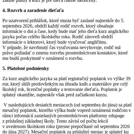
žiadne platby a kurz je pre dieťa riadne ukončený.
4. Rozvrh a zaradenie dieťaťa
Po uzatvorení prihlášok, ktoré musia byť zaslané najneskôr do 5.
septembra 2026, obdrží každý rodič rozvrh, ktorý obsahuje
informácie o dni a čase, kedy bude mať jeho dieťa kurz anglického
jazyka počas celého školského roka. Rodič zároveň obdrží
informácie o lektorovi, ktorý bude vyučovať angličtinu.
V prípade, že navrhnutý čas vyučovania nevyhovuje, rodič má
právo požiadať o zmenu rozvrhu prostredníctvom kontaktov, ktoré
mu budú poskytnuté v oznámení o rozvhu.
5. Platobné podmienky
Za kurz anglického jazyka sa platí registračný poplatok vo výške 39
eur, ktorý slúži predovšetkým na úhradu kníh a materiálov pre celý
školský rok, licenčné poplatky a testovanie dieťaťa. Poplatok je
splatný okamžite, najneskôr však pred začiatkom kurzu.
V nasledujúcich desiatich mesiacoch (od septembra do júna) sa platí
mesačný poplatok, ktorého výška bude vopred oznámená rodičom v
rámci informácií zasielaných prostredníctvom platformy edupage
z príslušnej základnej školy. Tento závisí od počtu lekcií
v uvedenom školskom roku (presne prepočítané od septembra 2026
do júna 2027). Mesačný poplatok za príslušný mesiac je splatný ku