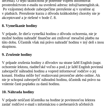
liečenia). O tejto skutočnosti je potrebné vopred informovať
prostredníctvom e-mailu na uvedenú adresu: info@iamenglish.sk.
Po vzájomnej dohode zabezpečíme prerušenie aj v systéme aj
v platbách. Prerušenie kurzu z dôvodu krátkodobej choroby nie je
akceptované a je riešené v bode č. 8.
8. Vymeškanie hodiny
V prípade, že dieťa vymešká hodinu z dôvodu ochorenia, nie je
možné hodinu nahradiť finančne ani znižovať mesačnú platbu na
túto dobu. Účastník však má právo nahradiť hodinu v iný deň s inou
skupinou.
9. Zrušenie hodiny
V prípade zrušenia hodiny z dôvodov na strane IaM English (napr.
ochorenie lektora, riaditeľské voľno a pod.) je IaM English povinná
zabezpečiť náhradnú hodinu a vopred informovať rodičov o jej
konaní. Hodina môže byť realizovaná prezenčne alebo online. Ak
nie je schopná zabezpečiť náhradnú hodinu, účastník má právo na
vrátenie časti poplatku za danú hodinu.
10. Náhrada hodiny
V prípade neúčasti účastníka na hodine je povinnosťou lektora
zaslať rodičovi e-mail s informáciou o preberaných učebných