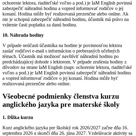
ochorenie lektora, riaditeľské voľno a pod.) je IaM English povinná
zabezpečiť náhradnú hodinu a vopred informovať rodičov o jej
konaní. Hodina môže byť realizovaná prezenčne alebo online. Ak
nie je schopná zabezpečiť náhradnú hodinu, účastník má právo na
vrátenie časti poplatku za danú hodinu.
10. Náhrada hodiny
V prípade neúčasti účastníka na hodine je povinnosťou lektora
zaslať rodičovi e-mail s informáciou o preberaných učebných
témach. Účastník má možnosť navštíviť náhradnú hodinu po
predchádzajúcej dohode s lektorom. V prípade zrušenia hodiny z
dôvodov na strane IaM English (napr. ochorenie lektora, riaditeľské
voľno a pod.) je IaM English povinná zabezpečiť náhradnú hodinu
a vopred informovať rodičov o jej konaní. Hodina môže byť
realizovaná prezenčne alebo online.
Všeobecné podmienky členstva kurzu
anglického jazyka pre materské školy
1. Dĺžka kurzu
Kurz anglického jazyka pre školský rok 2026/2027 začne dňa 16.
septembra 2026 a skončí dňa 26. júna 2027. Vzdelávacie aktivity sa