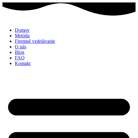
Domov
Metóda
Firemné vzdelávanie
O nás
Blog
FAQ
Kontakt