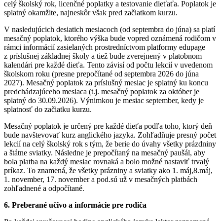
celý školský rok, licenčné poplatky a testovanie dieťaťa. Poplatok je
splatný okamžite, najneskôr však pred začiatkom kurzu.
V nasledujúcich desiatich mesiacoch (od septembra do júna) sa platí
mesačný poplatok, ktorého výška bude vopred oznámená rodičom v
rámci informácií zasielaných prostredníctvom platformy edupage
z príslušnej základnej školy a tiež bude zverejnený v platobnom
kalendári pre každé dieťa. Tento závisí od počtu lekcií v uvedenom
školskom roku (presne prepočítané od septembra 2026 do júna
2027). Mesačný poplatok za príslušný mesiac je splatný ku koncu
predchádzajúceho mesiaca (t.j. mesačný poplatok za október je
splatný do 30.09.2026). Výnimkou je mesiac september, kedy je
splatnosť do začiatku kurzu.
Mesačný poplatok je určený pre každé dieťa podľa toho, ktorý deň
bude navštevovať kurz anglického jazyka. Zohľadňuje presný počet
lekcií na celý školský rok s tým, že berie do úvahy všetky prázdniny
a štátne sviatky. Následne je prepočítaný na mesačný paušál, aby
bola platba na každý mesiac rovnaká a bolo možné nastaviť trvalý
príkaz. To znamená, že všetky prázniny a sviatky ako 1. máj,8.máj,
1. november, 17. november a pod.sú už v mesačných platbách
zohľadnené a odpočítané.
6. Preberané učivo a informácie pre rodiča