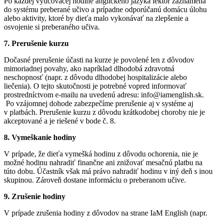
Po každej vyučovacej hodine anglického jazyka lektor zaznamená
do systému preberané učivo a prípadne odporúčanú domácu úlohu
alebo aktivity, ktoré by dieťa malo vykonávať na zlepšenie a
osvojenie si preberaného učiva.
7. Prerušenie kurzu
Dočasné prerušenie účasti na kurze je povolené len z dôvodov
mimoriadnej povahy, ako napríklad dlhodobá zdravotná
neschopnosť (napr. z dôvodu dlhodobej hospitalizácie alebo
liečenia). O tejto skutočnosti je potrebné vopred informovať
prostredníctvom e-mailu na uvedenú adresu: info@iamenglish.sk.
Po vzájomnej dohode zabezpečíme prerušenie aj v systéme aj
v platbách. Prerušenie kurzu z dôvodu krátkodobej choroby nie je
akceptované a je riešené v bode č. 8.
8. Vymeškanie hodiny
V prípade, že dieťa vymešká hodinu z dôvodu ochorenia, nie je
možné hodinu nahradiť finančne ani znižovať mesačnú platbu na
túto dobu. Účastník však má právo nahradiť hodinu v iný deň s inou
skupinou. Zároveň dostane informáciu o preberanom učive.
9. Zrušenie hodiny
V prípade zrušenia hodiny z dôvodov na strane IaM English (napr.