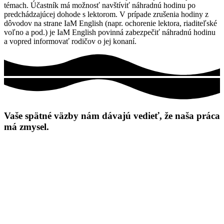
témach. Účastník má možnosť navštíviť náhradnú hodinu po
predchádzajúcej dohode s lektorom. V prípade zrušenia hodiny z
dôvodov na strane IaM English (napr. ochorenie lektora, riaditeľské
voľno a pod.) je IaM English povinná zabezpečiť náhradnú hodinu
a vopred informovať rodičov o jej konaní.
Vaše spätné väzby nám dávajú vedieť, že naša práca
má zmysel.