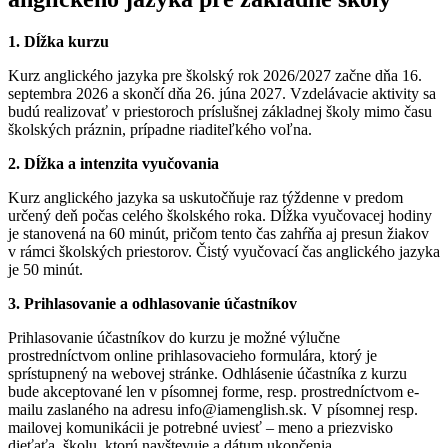
1. Dĺžka kurzu
Kurz anglického jazyka pre školský rok 2026/2027 začne dňa 16.
septembra 2026 a skončí dňa 26. júna 2027. Vzdelávacie aktivity sa
budú realizovať v priestoroch príslušnej základnej školy mimo času
školských práznin, prípadne riaditeľkého voľna.
2. Dĺžka a intenzita vyučovania
Kurz anglického jazyka sa uskutočňuje raz týždenne v predom
určený deň počas celého školského roka. Dĺžka vyučovacej hodiny
je stanovená na 60 minút, pričom tento čas zahŕňa aj presun žiakov
v rámci školských priestorov. Čistý vyučovací čas anglického jazyka
je 50 minút.
3. Prihlasovanie a odhlasovanie účastníkov
Prihlasovanie účastníkov do kurzu je možné výlučne
prostredníctvom online prihlasovacieho formulára, ktorý je
sprístupnený na webovej stránke. Odhlásenie účastníka z kurzu
bude akceptované len v písomnej forme, resp. prostredníctvom e-
mailu zaslaného na adresu info@iamenglish.sk. V písomnej resp.
mailovej komunikácii je potrebné uviesť – meno a priezvisko
dieťaťa, školu, ktorú navštevuje a dátum ukončenia.