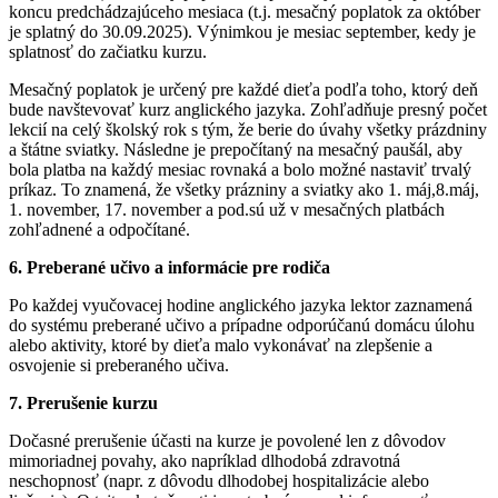
koncu predchádzajúceho mesiaca (t.j. mesačný poplatok za október
je splatný do 30.09.2025). Výnimkou je mesiac september, kedy je
splatnosť do začiatku kurzu.
Mesačný poplatok je určený pre každé dieťa podľa toho, ktorý deň
bude navštevovať kurz anglického jazyka. Zohľadňuje presný počet
lekcií na celý školský rok s tým, že berie do úvahy všetky prázdniny
a štátne sviatky. Následne je prepočítaný na mesačný paušál, aby
bola platba na každý mesiac rovnaká a bolo možné nastaviť trvalý
príkaz. To znamená, že všetky prázniny a sviatky ako 1. máj,8.máj,
1. november, 17. november a pod.sú už v mesačných platbách
zohľadnené a odpočítané.
6. Preberané učivo a informácie pre rodiča
Po každej vyučovacej hodine anglického jazyka lektor zaznamená
do systému preberané učivo a prípadne odporúčanú domácu úlohu
alebo aktivity, ktoré by dieťa malo vykonávať na zlepšenie a
osvojenie si preberaného učiva.
7. Prerušenie kurzu
Dočasné prerušenie účasti na kurze je povolené len z dôvodov
mimoriadnej povahy, ako napríklad dlhodobá zdravotná
neschopnosť (napr. z dôvodu dlhodobej hospitalizácie alebo