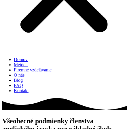
Domov
Metóda
Firemné vzdelávanie
O nás
Blog
FAQ
Kontakt
Všeobecné podmienky členstva
anglického jazyka pre základné školy