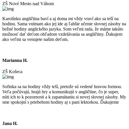
ZŠ Nové Mesto nad Váhom
Karolínku angličtina baví a aj doma mi vždy vraví ako sa teší na
hodinu. Sama vnímam ako jej ide aj ľahšie učenie slovnej zásoby na
bežné hodiny anglického jazyka. Som veľmi rada, že máme takúto
možnosť dať deťom ohľadom vzdelávania sa angličtiny. Ďakujem
ako veľmi sa venujete našim deťom.
Marianna H.
ZŠ Košeca
Sofinka sa na hodiny vždy teší, pretože sú vedené hravou formou.
Veľa počúvajú, hrajú hry a komunikujú v angličtine, čo je super,
núti ich to k pozornosti a k zapamätaniu si novej slovnej zásoby. My
sme spokojní s priebehom hodiny aj s pani lektorkou. Ďakujeme
Jana H.