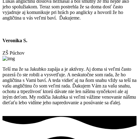
Lukáš angličtinu doslova neznášal a bol smutný že mu nejde ako
jeho spolužiakom. Teraz som postrehla že sa doma dosť často
vyjadruje aj komunikuje pri hrách po anglicky a hovoril že ho
angličtina u vás veľmi baví. Ďakujeme.
Veronika S.
ZŠ Púchov
Teší ma že sa Jakubko zapája a je aktívny. Aj doma si veľmi často
pozerá čo ste robili a vysvetľuje. A neskutočne som rada, že ho
angličtina s Vami baví. A teda vidieť aj na ňom snahu vždy sa teší na
vašu angličtinu čo som veľmi rada. Ďakujem Vám za vašu snahu,
ochotu a trpezlivosť ktorú dávate nie len nášmu synčekovi ale aj
iným deťom. My rodičia Jakubka si veľmi vážime venovanie nášmu
dieťaťu lebo vidíme jeho napredovanie a posúvanie sa ďalej.