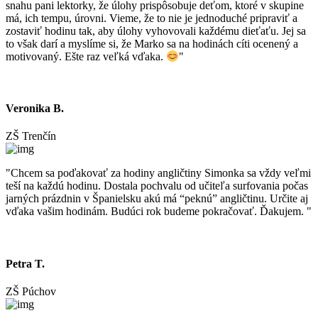
snahu pani lektorky, že úlohy prispôsobuje deťom, ktoré v skupine
má, ich tempu, úrovni. Vieme, že to nie je jednoduché pripraviť a
zostaviť hodinu tak, aby úlohy vyhovovali každému dieťaťu. Jej sa
to však darí a myslíme si, že Marko sa na hodinách cíti ocenený a
motivovaný. Ešte raz veľká vďaka.
"
Veronika B.
ZŠ Trenčín
"Chcem sa poďakovať za hodiny angličtiny Simonka sa vždy veľmi
teší na každú hodinu. Dostala pochvalu od učiteľa surfovania počas
jarných prázdnin v Španielsku akú má “peknú” angličtinu. Určite aj
vďaka vašim hodinám. Budúci rok budeme pokračovať. Ďakujem. "
Petra T.
ZŠ Púchov