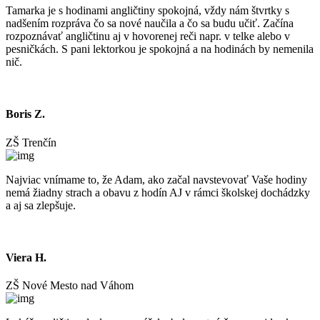
Tamarka je s hodinami angličtiny spokojná, vždy nám štvrtky s
nadšením rozpráva čo sa nové naučila a čo sa budu učiť. Začína
rozpoznávať angličtinu aj v hovorenej reči napr. v telke alebo v
pesničkách. S pani lektorkou je spokojná a na hodinách by nemenila
nič.
Boris Z.
ZŠ Trenčín
Najviac vnímame to, že Adam, ako začal navstevovať Vaše hodiny
nemá žiadny strach a obavu z hodín AJ v rámci školskej dochádzky
a aj sa zlepšuje.
Viera H.
ZŠ Nové Mesto nad Váhom