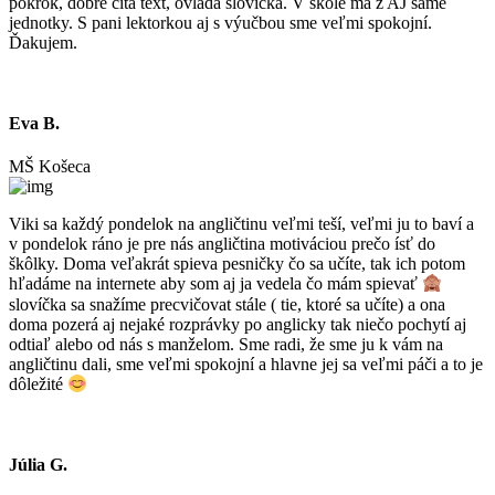
pokrok, dobre číta text, ovláda slovíčka. V škole má z AJ samé
jednotky. S pani lektorkou aj s výučbou sme veľmi spokojní.
Ďakujem.
Eva B.
MŠ Košeca
Viki sa každý pondelok na angličtinu veľmi teší, veľmi ju to baví a
v pondelok ráno je pre nás angličtina motiváciou prečo ísť do
škôlky. Doma veľakrát spieva pesničky čo sa učíte, tak ich potom
hľadáme na internete aby som aj ja vedela čo mám spievať
slovíčka sa snažíme precvičovat stále ( tie, ktoré sa učíte) a ona
doma pozerá aj nejaké rozprávky po anglicky tak niečo pochytí aj
odtiaľ alebo od nás s manželom. Sme radi, že sme ju k vám na
angličtinu dali, sme veľmi spokojní a hlavne jej sa veľmi páči a to je
dôležité
Júlia G.