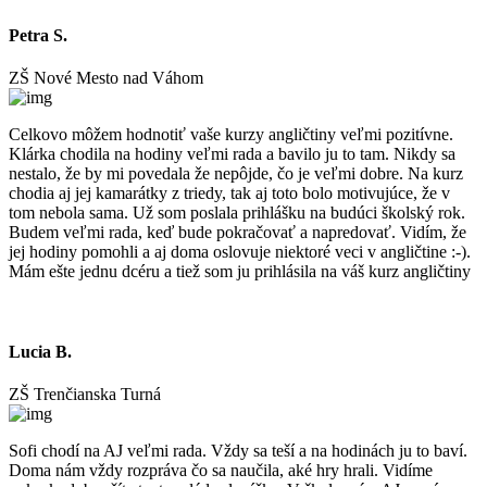
Petra S.
ZŠ Nové Mesto nad Váhom
Celkovo môžem hodnotiť vaše kurzy angličtiny veľmi pozitívne.
Klárka chodila na hodiny veľmi rada a bavilo ju to tam. Nikdy sa
nestalo, že by mi povedala že nepôjde, čo je veľmi dobre. Na kurz
chodia aj jej kamarátky z triedy, tak aj toto bolo motivujúce, že v
tom nebola sama. Už som poslala prihlášku na budúci školský rok.
Budem veľmi rada, keď bude pokračovať a napredovať. Vidím, že
jej hodiny pomohli a aj doma oslovuje niektoré veci v angličtine :-).
Mám ešte jednu dcéru a tiež som ju prihlásila na váš kurz angličtiny
Lucia B.
ZŠ Trenčianska Turná
Sofi chodí na AJ veľmi rada. Vždy sa teší a na hodinách ju to baví.
Doma nám vždy rozpráva čo sa naučila, aké hry hrali. Vidíme