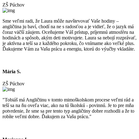
ZŠ Púchov
Sme veľmi radi, že Laura môže navštevovať Vaše hodiny –
angličtina ju baví, chodí na ne s radosťou a je vidieť, že o jazyk má
čoraz väčší záujem. Oceňujeme Váš prístup, príjemnú atmosféru na
hodinách a spôsob, akým deti motivujete. Laura sa nebojí rozprávať,
je aktívna a teší sa z každého pokroku, čo vnímame ako veľké plus.
Ďakujeme Vám za Vašu prácu a energiu, ktorú do výučby vkladáte.
Mária S.
ZŠ Púchov
"Tobiáš má Angličtinu v tomto mimoškolskom procese veľmi rád a
teší sa na ňu oveľa viac, ako na tú školskú - povinnú. Je to pre mňa
potvrdenie, že sme sa pre tento typ angličtiny dobre rozhodli a že to
robíte veľmi dobre. Ďakujem za Vašu prácu."