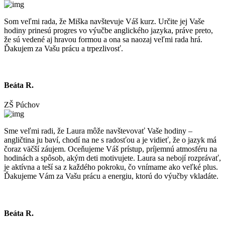
Som veľmi rada, že Miška navštevuje Váš kurz. Určite jej Vaše
hodiny prinesú progres vo výučbe anglického jazyka, práve preto,
že sú vedené aj hravou formou a ona sa naozaj veľmi rada hrá.
Ďakujem za Vašu prácu a trpezlivosť.
Beáta R.
ZŠ Púchov
Sme veľmi radi, že Laura môže navštevovať Vaše hodiny –
angličtina ju baví, chodí na ne s radosťou a je vidieť, že o jazyk má
čoraz väčší záujem. Oceňujeme Váš prístup, príjemnú atmosféru na
hodinách a spôsob, akým deti motivujete. Laura sa nebojí rozprávať,
je aktívna a teší sa z každého pokroku, čo vnímame ako veľké plus.
Ďakujeme Vám za Vašu prácu a energiu, ktorú do výučby vkladáte.
Beáta R.