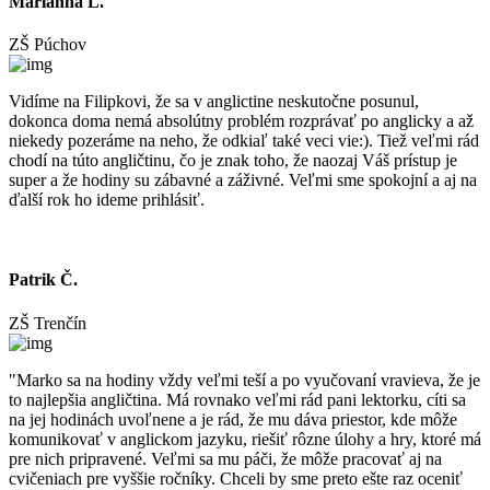
Marianna L.
ZŠ Púchov
Vidíme na Filipkovi, že sa v anglictine neskutočne posunul,
dokonca doma nemá absolútny problém rozprávať po anglicky a až
niekedy pozeráme na neho, že odkiaľ také veci vie:). Tiež veľmi rád
chodí na túto angličtinu, čo je znak toho, že naozaj Váš prístup je
super a že hodiny su zábavné a záživné. Veľmi sme spokojní a aj na
ďalší rok ho ideme prihlásiť.
Patrik Č.
ZŠ Trenčín
"Marko sa na hodiny vždy veľmi teší a po vyučovaní vravieva, že je
to najlepšia angličtina. Má rovnako veľmi rád pani lektorku, cíti sa
na jej hodinách uvoľnene a je rád, že mu dáva priestor, kde môže
komunikovať v anglickom jazyku, riešiť rôzne úlohy a hry, ktoré má
pre nich pripravené. Veľmi sa mu páči, že môže pracovať aj na
cvičeniach pre vyššie ročníky. Chceli by sme preto ešte raz oceniť